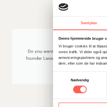
Samtykke
Denne hjemmeside bruger c
ONLINE 
Vi bruger cookies til at tilpas
Do you want to know more about the Sti
vores trafik. Vi deler også 
founder Lasse Zäll tells about the Stifi
annonceringspartnere og anal
dem, eller som de har indsaml
Samtykkevalg
Nødvendig