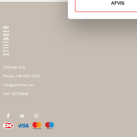
AFVIS
Stifinder A/S
Phone: +45 8731 6700
info@stifinder.net
VAT: 20778849
F
L
I
a
i
n
c
n
s
e
k
t
b
e
a
o
d
g
o
i
r