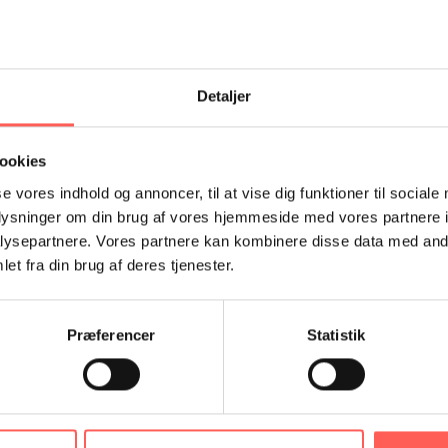
Detaljer
ookies
Info meeting about The Stifinder Programme
se vores indhold og annoncer, til at vise dig funktioner til sociale
finder Programme? Sign up for this free information
oplysninger om din brug af vores hjemmeside med vores partnere i
nder Programme and its effect – and find out what you 
ysepartnere. Vores partnere kan kombinere disse data med andr
et fra din brug af deres tjenester.
READ MORE
Præferencer
Statistik