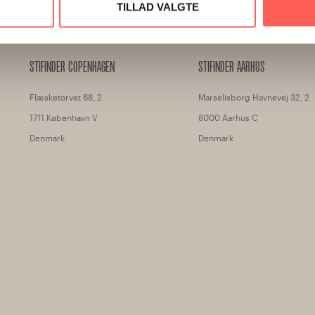
TILLAD VALGTE
STIFINDER COPENHAGEN
STIFINDER AARHUS
Flæsketorvet 68, 2
Marselisborg Havnevej 32, 2
1711 København V
8000 Aarhus C
Denmark
Denmark