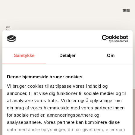
Skip
DANISH
to
content
SIGN UP
Samtykke
Detaljer
Om
ERROR: Please select a event archive page in eventON Settings > Events Paging
> Select Events Page
Denne hjemmeside bruger cookies
Vi bruger cookies til at tilpasse vores indhold og
annoncer, til at vise dig funktioner til sociale medier og til
at analysere vores trafik. Vi deler også oplysninger om
din brug af vores hjemmeside med vores partnere inden
for sociale medier, annonceringspartnere og
analysepartnere. Vores partnere kan kombinere disse
data med andre oplysninger, du har givet dem, eller som