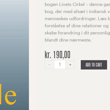
bogen Livets Cirkel – denne g
bog, der med afsæt i indiansk 
menneskes udfordringer. Læs b
forståelse af dine relationer og 
skabe forandring i dit personlig
blandt dine nærmeste.
kr.
190,00
Circle
-
+
ADD TO CART
of
Life
quantity