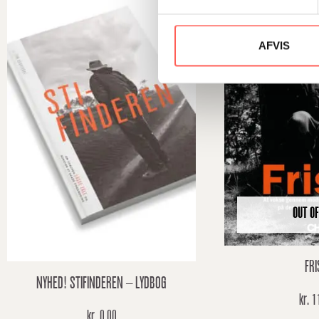
AFVIS
OUT OF
FRI
NYHED! STIFINDEREN – LYDBOG
kr.
11
kr.
0,00