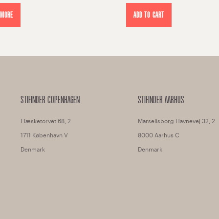
 MORE
ADD TO CART
STIFINDER COPENHAGEN
STIFINDER AARHUS
Flæsketorvet 68, 2
Marselisborg Havnevej 32, 2
1711 København V
8000 Aarhus C
Denmark
Denmark