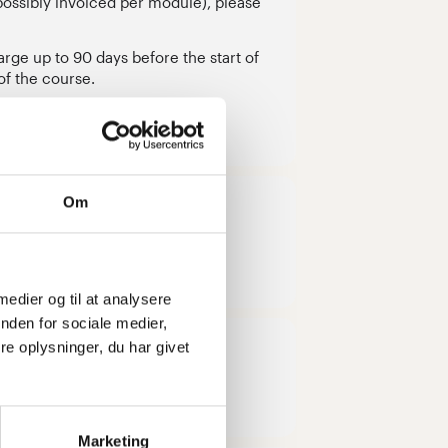
(possibly invoiced per module), please
arge up to 90 days before the start of
of the course.
Om
lding, Horsens
 medier og til at analysere
nden for sociale medier,
e oplysninger, du har givet
Marketing