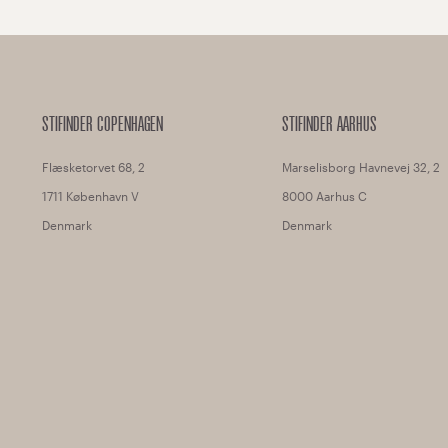
STIFINDER COPENHAGEN
STIFINDER AARHUS
Flæsketorvet 68, 2
Marselisborg Havnevej 32, 2
1711 København V
8000 Aarhus C
Denmark
Denmark