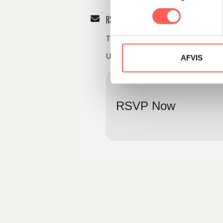
RSVP to This Event
Tilmeld dig nu for at sikre din pla
Udfyld formularen for at deltage
AFVIS
RSVP Now