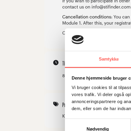
If you wish to participate in oth
contact us on info@stifinder.com
Cancellation conditions
: You can
Module 1. After this, your registr
Cancellation Terms: You can canc
Samtykke
Tidspunkt
8. juni 2027
10:00
(GMT+00:00)
Denne hjemmeside bruger c
Vi bruger cookies til at tilpas
vores trafik. Vi deler også 
annonceringspartnere og anal
Pris
dem, eller som de har indsaml
Kr. 132.000,00 + moms (Beløbet er
Samtykkevalg
Nødvendig