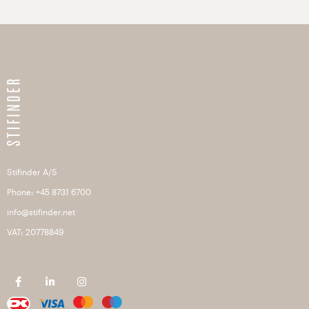
Stifinder A/S
Phone: +45 8731 6700
info@stifinder.net
VAT: 20778849
F
L
I
a
i
n
c
n
s
e
k
t
b
e
a