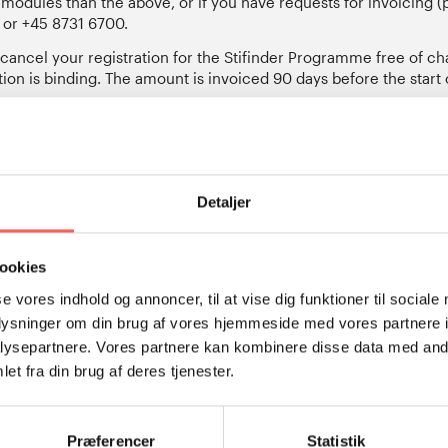
er modules than the above, or if you have requests for invoicing 
 or +45 8731 6700.
 cancel your registration for the Stifinder Programme free of ch
ation is binding. The amount is invoiced 90 days before the start 
el up to 90 days before starting on Module 1 free of charge.
Detaljer
Sted
Southern Sweden, Ko
ookies
se vores indhold og annoncer, til at vise dig funktioner til sociale
oplysninger om din brug af vores hjemmeside med vores partnere i
ysepartnere. Vores partnere kan kombinere disse data med andr
et fra din brug af deres tjenester.
 inklusiv ophold og forplejning).
Præferencer
Statistik