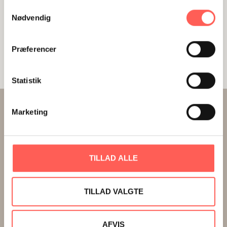
Samtykkevalg
Nødvendig
Præferencer
Statistik
Marketing
TILLAD ALLE
Stifinder A/S
TILLAD VALGTE
Tlf:
+45 8731 6700
info@stifinder.com
Cvr: 20778849
AFVIS