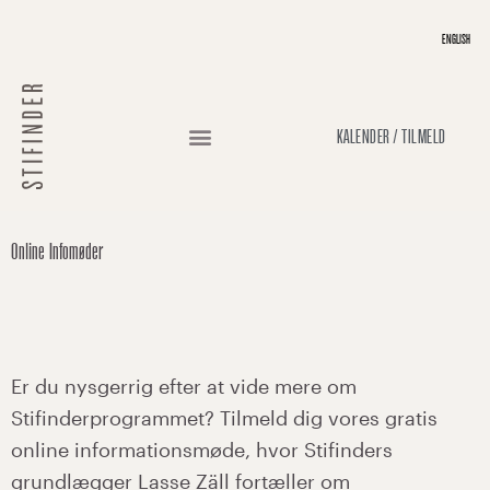
Gå
ENGLISH
til
indholdet
KALENDER / TILMELD
Online Infomøder
Er du nysgerrig efter at vide mere om
Stifinderprogrammet? Tilmeld dig vores gratis
online informationsmøde, hvor Stifinders
grundlægger Lasse Zäll fortæller om