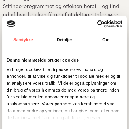
Stifinderprogrammet og effekten heraf – og find
ud af hvad du kan få ud af at deltage. Infomødet
varer 55 min. inklusiv 20 min. Q&A.
Samtykke
Detaljer
Om
Denne hjemmeside bruger cookies
AUGUST
Vi bruger cookies til at tilpasse vores indhold og
annoncer, til at vise dig funktioner til sociale medier og til
at analysere vores trafik. Vi deler også oplysninger om
01
ONLINE INFOMØDE: OM STIFINDERPROGRAMMET
din brug af vores hjemmeside med vores partnere inden
MED EN STIFINDER (GRATIS)
SEP
for sociale medier, annonceringspartnere og
ONLINE
analysepartnere. Vores partnere kan kombinere disse
data med andre oplysninger, du har givet dem, eller som
de har indsamlet fra din brug af deres tjenester.