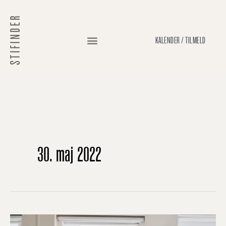
Gå
til
indholdet
KALENDER / TILMELD
30. maj 2022
Marie