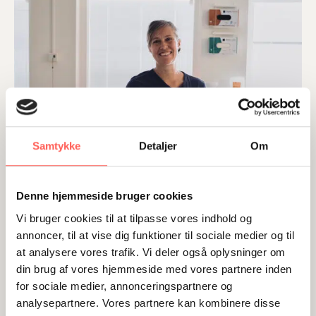
Storkholm
har
skabt
en
udviklingskultur,
hvor
alle
Samtykke
Detaljer
Om
tør
sige
Denne hjemmeside bruger cookies
deres
mening
Vi bruger cookies til at tilpasse vores indhold og
annoncer, til at vise dig funktioner til sociale medier og til
at analysere vores trafik. Vi deler også oplysninger om
Marie Storkholm har skabt en udviklingskultur, hvor alle
din brug af vores hjemmeside med vores partnere inden
tør sige deres mening
for sociale medier, annonceringspartnere og
analysepartnere. Vores partnere kan kombinere disse