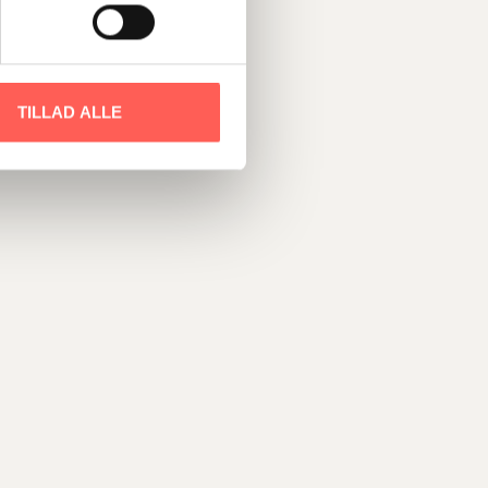
erfaringer og værktøjer jeg lærte
meget taknemmelig for den
e har haft på mit professionelle
TILLAD ALLE
f, hvor meget jeg formår og givet
e af, hvad der kan lade sig gøre.
rste kerne, og det har været
 jeg har meget at byde på. Det er
ne værdier og gøre det, der er
ielt vigtigt for mig er at: ”GROW
rne vil udvikle dig som leder, så