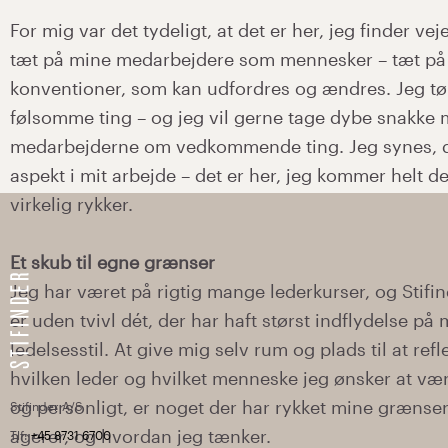
Stifinder A/S
Tlf:
+45 8731 6700