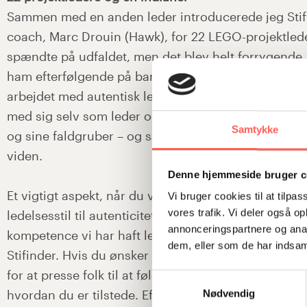
Sammen med en anden leder introducerede jeg Stif
coach, Marc Drouin (Hawk), for 22 LEGO-projektlede
spændte på udfaldet, men det blev helt forrygende,
ham efterfølgende på banen to gange yderligere. Bl.
arbejdet med autentisk ledelsesstil – dét at komme 
med sig selv som leder og afdække, hvor man har si
Samtykke
og sine faldgruber – og så selvfølgelig, hvordan du
viden.
Denne hjemmeside bruger c
Et vigtigt aspekt, når du vil bevæge dig fra den mer
Vi bruger cookies til at tilpas
vores trafik. Vi deler også 
ledelsesstil til autenticitet er nonverbal kommunika
annonceringspartnere og anal
kompetence vi har haft lejlighed til at træne i sam
dem, eller som de har indsaml
Stifinder. Hvis du ønsker at skabe naturligt følgesk
for at presse folk til at følge dig, så handler det i h
Samtykkevalg
hvordan du er tilstede. Efter at have arbejdet bevi
Nødvendig