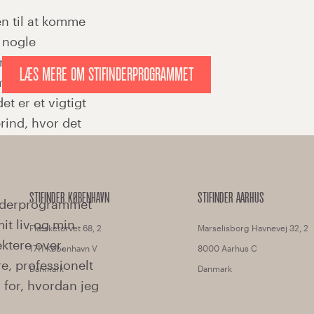
LÆS MERE OM STIFINDERPROGRAMMET
STIFINDER KØBENHAVN
STIFINDER AARHUS
Flæsketorvet 68, 2
Marselisborg Havnevej 32, 2
1711 København V
8000 Aarhus C
Danmark
Danmark