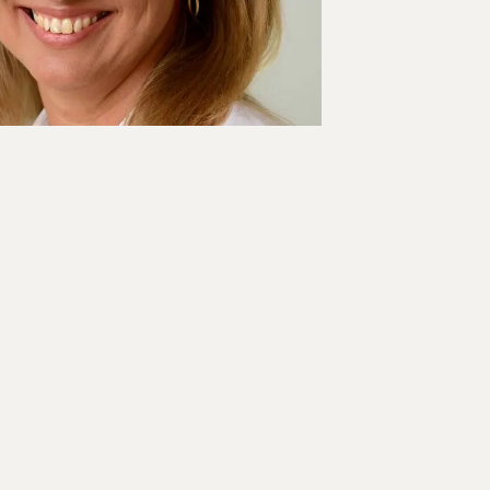
 her, jeg finder vejen til at komme
nnesker – tæt på nogle
og ændres. Jeg tør godt vende
 tage dybe snakke med
g. Jeg synes, det er et vigtigt
 jeg kommer helt derind, hvor det