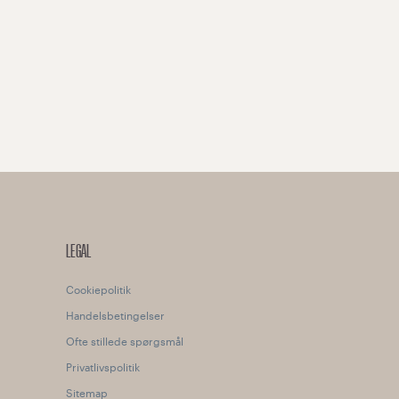
LEGAL
Cookiepolitik
Handelsbetingelser
Ofte stillede spørgsmål
Privatlivspolitik
Sitemap