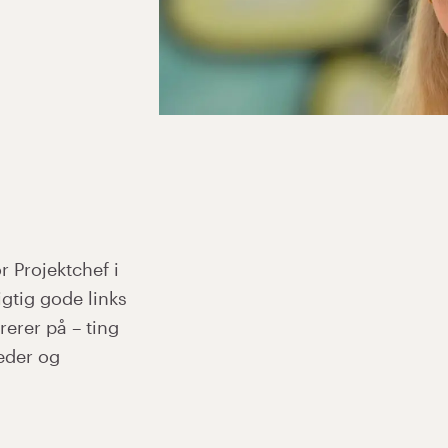
For mig var det tydeligt, at det er
r Projektchef i
tæt på mine medarbejdere som me
igtig gode links
konventioner, som kan udfordres 
erer på – ting
følsomme ting – og jeg vil gerne
eder og
medarbejderne om vedkommende tin
aspekt i mit arbejde – det er her,
virkelig rykker.