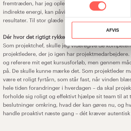
fremtræden, har jeg oplevet, hvordan jeg med min m
indirekte energi, kan påvirke stemninger, beslutnin
resultater. Til stor glæde for mig selv og andre.
AFVIS
Dér hvor det rigtigt rykker
Som projektchef, skulle jeg videregive de kompetenc
projektledere, der jo igen har projektmedarbejdere. 
og referere mit eget kursusforløb, men gennem må
på. De skulle kunne mærke det. Som projektleder må
være et roligt fyrtårn, som står fast, når vinden blæ
hele tiden forandringer i hverdagen – da skal proje
forholde sig roligt og effektivt hjælpe sit team til at
beslutninger omkring, hvad der kan gøres nu, og 
handle proaktivt næste gang – dét kræver autentisk