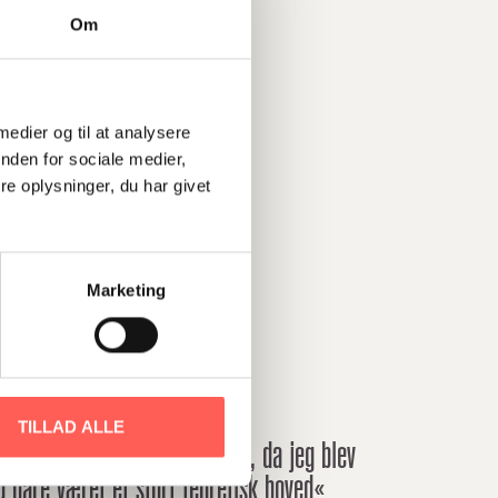
Om
 medier og til at analysere
nden for sociale medier,
e oplysninger, du har givet
Marketing
TILLAD ALLE
kke havde været på stifinder, da jeg blev
 bare været et stort teoretisk hoved«