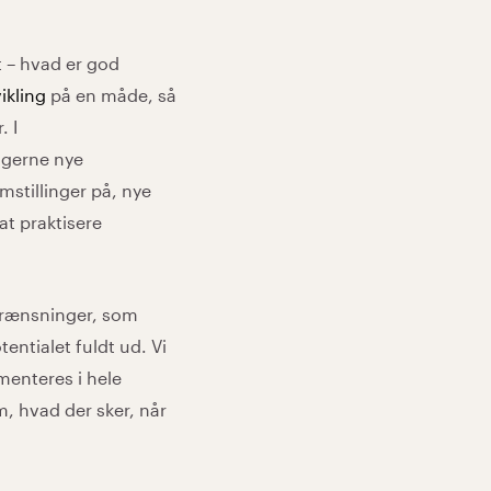
t – hvad er god
Er du klar over, hvilken ledelseside
ikling
på en måde, så
har vi stort fokus på, hvordan vi ka
. I
identitet, der er formet af din ud
agerne nye
erfaring. Vi videreudvikler de komp
stillinger på, nye
livet og integrerer dem i en mere pe
at praktisere
Uddannelsesforløbet tilbyder en ko
indgangsvinkler samt effektive redsk
egrænsninger, som
indsigt i, hvordan du kan forbedre 
tentialet fuldt ud. Vi
mulighed for at tilegne dig en strat
menteres i hele
niveauer i virksomheden – fra øverst
m, hvad der sker, når
teamledelse.
Hvis du gerne vil finde ud af hvord