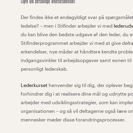
Styrk din personlige ledelsesidentitet
Der findes ikke et endegyldigt svar på spørgsmåle
ledelse? – men i Stifinder arbejder vi med
lederudv
du kan blive den bedste udgave af den leder, du er
Stifinderprogrammet arbejder vi med at give delt
erkendelser, nye måder at håndtere kendte problem
indgangsvinkler til arbejdsopgaver samt evnen til 
personligt lederskab.
Lederkurset
henvender sig til dig, der oplever b
forhindrer dig i at realisere dine mål og udnytte po
arbejder med udviklingsstrategier, som kan imple
organisationen – og så vil deltagerne også lære o
mennesker møder disse forandringsprocesser.