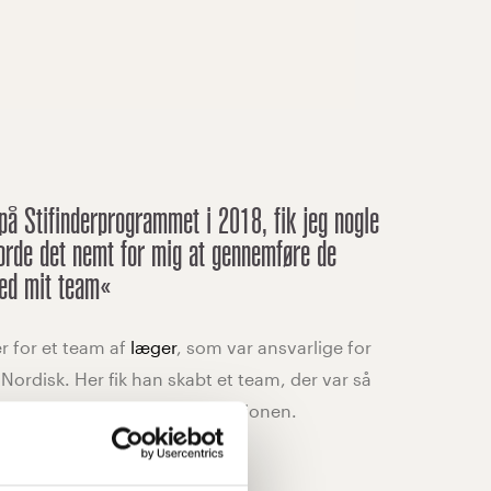
.
på Stifinderprogrammet i 2018, fik jeg nogle
jorde det nemt for mig at gennemføre de
med mit team«
er for et team af
læger
, som var ansvarlige for
ordisk. Her fik han skabt et team, der var så
, at det rygtedes i organisationen.