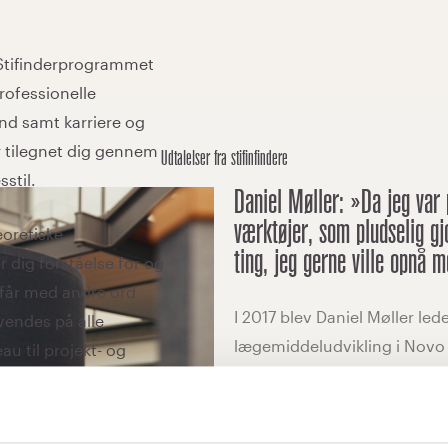
læse mere om
personligt lederskab
Udtalelser fra stifinfindere
Daniel Møller: »Da jeg var 
værktøjer, som pludselig g
ting, jeg gerne ville opnå 
I 2017 blev Daniel Møller led
lægemiddeludvikling i Novo N
sammentørnet og succesfuldt
LÆS MERE »