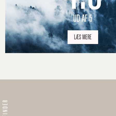
UD AF 5
LÆS MERE